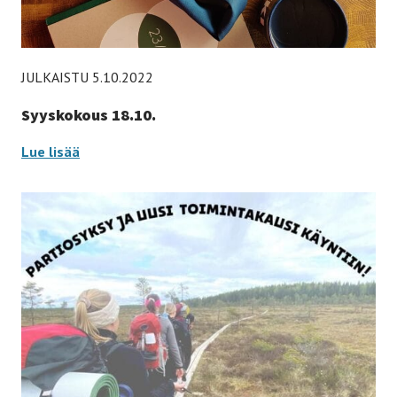
JULKAISTU 5.10.2022
Syyskokous 18.10.
Syyskokous
Lue lisää
18.10.
-