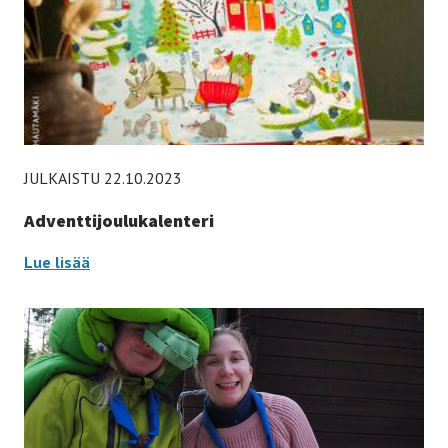
JULKAISTU 22.10.2023
Adventtijoulukalenteri
Adventtijoulukalenteri
Lue lisää
-