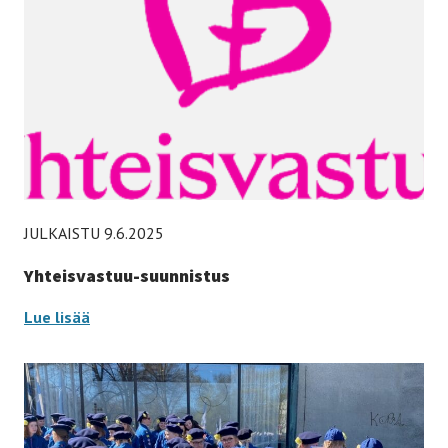
JULKAISTU 9.6.2025
Yhteisvastuu-suunnistus
Yhteisvastuu-
Lue lisää
suunnistus
-