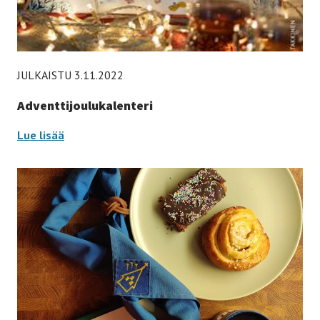
JULKAISTU 3.11.2022
Adventtijoulukalenteri
Adventtijoulukalenteri
Lue lisää
-