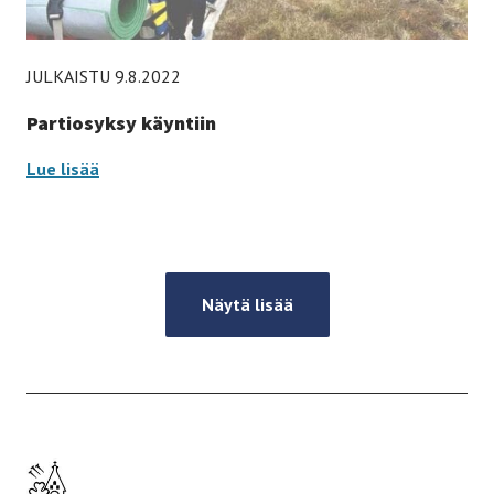
JULKAISTU 9.8.2022
Partiosyksy käyntiin
Partiosyksy
Lue lisää
käyntiin
-
Näytä lisää
Etusivulle