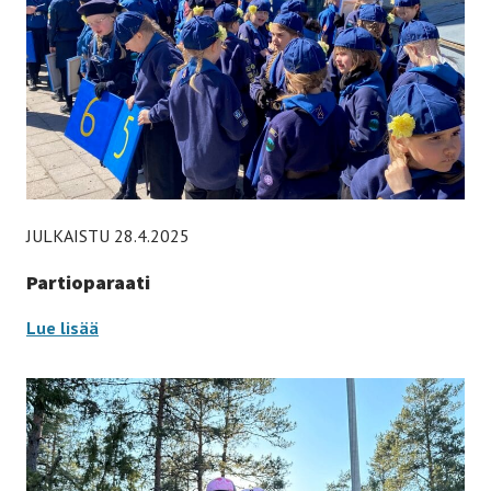
JULKAISTU 28.4.2025
Partioparaati
Partioparaati
Lue lisää
-