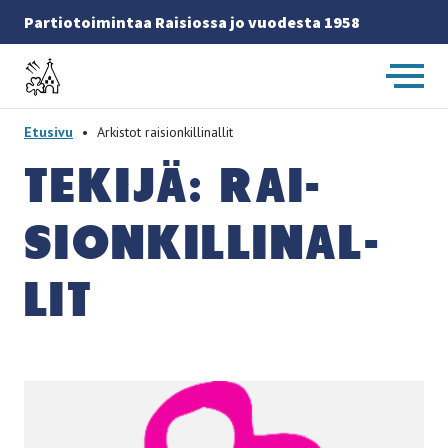
Partiotoimintaa Raisiossa jo vuodesta 1958
Etusivulle
-
Etusivu
•
Arkistot raisionkillinallit
TE­KI­JÄ: RAI­
SION­KIL­LI­NAL­
LIT