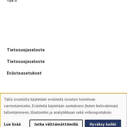
-
Tietosuojaseloste
Tietosuojaseloste
Evästeasetukset
Tällä sivustolla käytetään evästeitä sivuston toiminnan
varmistamiseksi. Evästeitä käytetään asetuksiesi (kuten kielivalinnan)
tallentamiseen, tilastointiin ja analytiikkaan sekä videoupotuksiin.
© 2026 Suomen Partiolaiset – Finlands Scouter ry
Lue lisää
Jatka välttämättömillä
Hyväksy kaikki