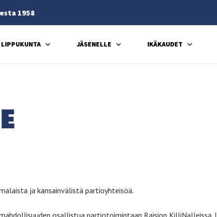
esta 1958
LIPPUKUNTA
JÄSENELLE
IKÄKAUDET
LE
malaista ja kansainvälistä partioyhteisöä.
hdollisuuden osallistua partiotoimintaan Raision KilliNalleissa. L