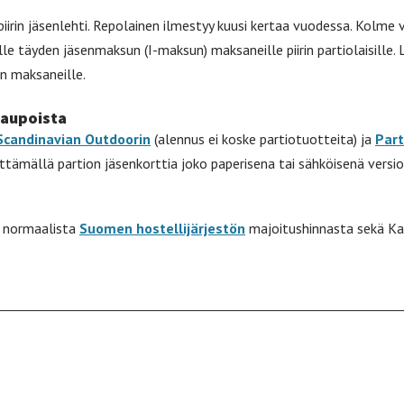
rin jäsenlehti. Repolainen ilmestyy kuusi kertaa vuodessa. Kolme v
lle täyden jäsenmaksun (I-maksun) maksaneille piirin partiolaisille.
n maksaneille.
kaupoista
Scandinavian Outdoorin
(alennus ei koske partiotuotteita) ja
Part
ttämällä partion jäsenkorttia joko paperisena tai sähköisenä versio
n normaalista
Suomen hostellijärjestön
majoitushinnasta sekä Kan