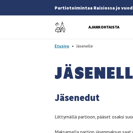
Partiotoimintaa Raisiossa jo vuod
Etusivulle
AJANKOHTAISTA
-
Etusivu
•
Jäsenelle
JÄ­SE­NEL­
Jäsenedut
Liittymällä partioon, pääset osaksi suo
Maksamalla partion jäsenmaksun saat ma