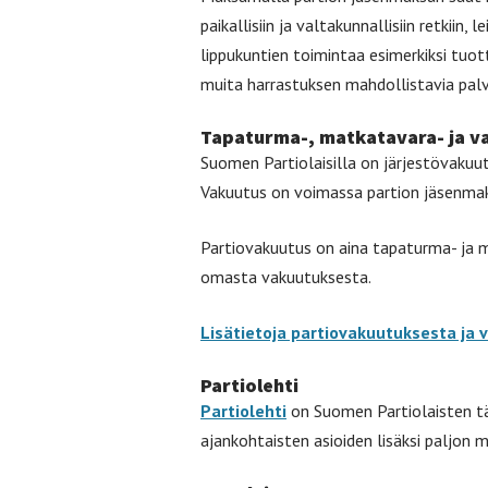
paikallisiin ja valtakunnallisiin retkiin, 
lippukuntien toimintaa esimerkiksi tuo
muita harrastuksen mahdollistavia palv
Tapaturma-, matkatavara- ja v
Suomen Partiolaisilla on järjestövakuu
Vakuutus on voimassa partion jäsenmaks
Partiovakuutus on aina tapaturma- ja m
omasta vakuutuksesta.
Lisätietoja partiovakuutuksesta ja 
Partiolehti
Partiolehti
on Suomen Partiolaisten tä
ajankohtaisten asioiden lisäksi paljon 