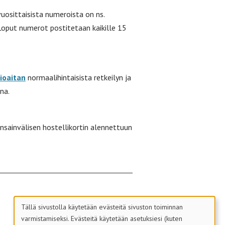
uosittaisista numeroista on ns.
 Loput numerot postitetaan kaikille 15
ioaitan
normaalihintaisista retkeilyn ja
na.
sainvälisen hostellikortin alennettuun
Tällä sivustolla käytetään evästeitä sivuston toiminnan
varmistamiseksi. Evästeitä käytetään asetuksiesi (kuten