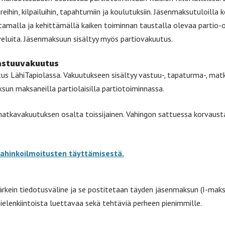
leireihin, kilpailuihin, tapahtumiin ja koulutuksiin. Jäsenmaksutuloilla 
ttamalla ja kehittämällä kaiken toiminnan taustalla olevaa partio-
eluita. Jäsenmaksuun sisältyy myös partiovakuutus.
astuuvakuutus
tus LähiTapiolassa. Vakuutukseen sisältyy vastuu-, tapaturma-, mat
un maksaneilla partiolaisilla partiotoiminnassa.
atkavakuutuksen osalta toissijainen. Vahingon sattuessa korvausta
vahinkoilmoitusten täyttämisestä.
rkein tiedotusväline ja se postitetaan täyden jäsenmaksun (I-maksu
mielenkiintoista luettavaa sekä tehtäviä perheen pienimmille.