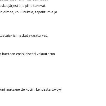
keskusjärjestö ja piirit tukevat
ohjelmaa, koulutuksia, tapahtumia ja
kustaja- ja matkatavaraturvat.
 haetaan ensisijaisesti vakuutetun
n) maksaneille kotiin. Lehdestä löytyy