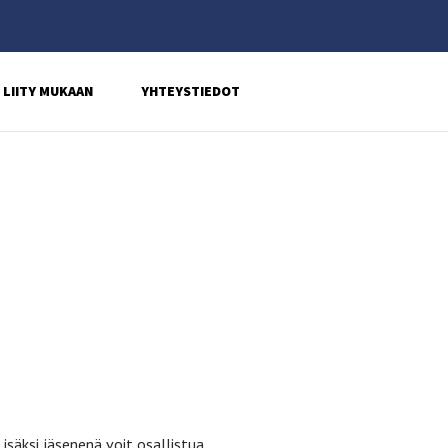
LIITY MUKAAN
YHTEYSTIEDOT
isäksi jäsenenä voit osallistua