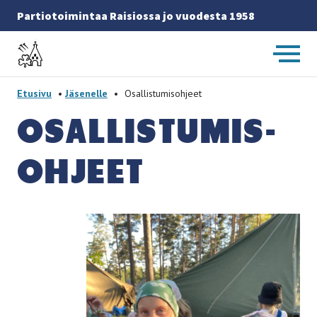
Partiotoimintaa Raisiossa jo vuodesta 1958
Etusivulle
-
Etusivu
•
Jäsenelle
•
Osallistumisohjeet
OSAL­LIS­TU­MIS­
OH­JEET