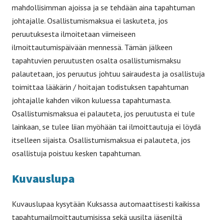
mahdollisimman ajoissa ja se tehdään aina tapahtuman
johtajalle. Osallistumismaksua ei laskuteta, jos
peruutuksesta ilmoitetaan viimeiseen
ilmoittautumispäivään mennessä. Tämän jälkeen
tapahtuvien peruutusten osalta osallistumismaksu
palautetaan, jos peruutus johtuu sairaudesta ja osallistuja
toimittaa lääkärin / hoitajan todistuksen tapahtuman
johtajalle kahden viikon kuluessa tapahtumasta.
Osallistumismaksua ei palauteta, jos peruutusta ei tule
lainkaan, se tulee liian myöhään tai ilmoittautuja ei löydä
itselleen sijaista. Osallistumismaksua ei palauteta, jos
osallistuja poistuu kesken tapahtuman.
Kuvauslupa
Kuvauslupaa kysytään Kuksassa automaattisesti kaikissa
tapahtumailmoittautumisissa sekä uusilta jäseniltä