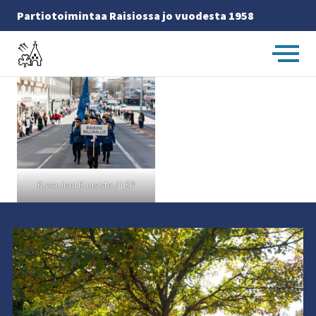
Partiotoimintaa Raisiossa jo vuodesta 1958
Etusivulle -
Kuva: Joni Kuusisto / LSP