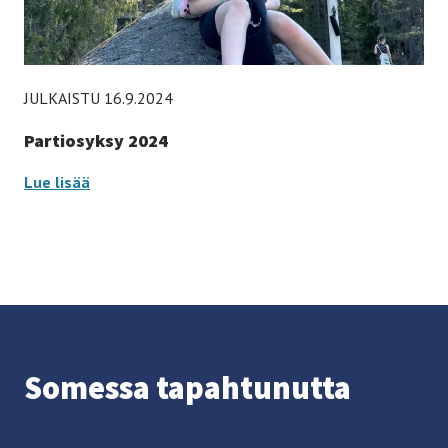
JULKAISTU 16.9.2024
Partiosyksy 2024
Partiosyksy 2024 –
Lue lisää
So­mes­sa ta­pah­tu­nut­ta