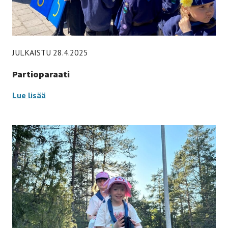
JULKAISTU 28.4.2025
Partioparaati
Partioparaati –
Lue lisää