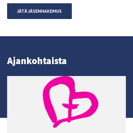
JÄTÄ JÄSENHAKEMUS
Ajan­koh­tais­ta