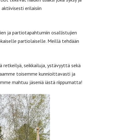
iivisesti erilaisiin
en ja partiotapahtumiin osallistujien
iselle partiolaiselle. Meillä tehdään
 retkeilyä, seikkailuja, ystävyyttä sekä
htaamme toisemme kunnioittavasti ja
aamme mahtuu jäseniä iästä riippumatta!