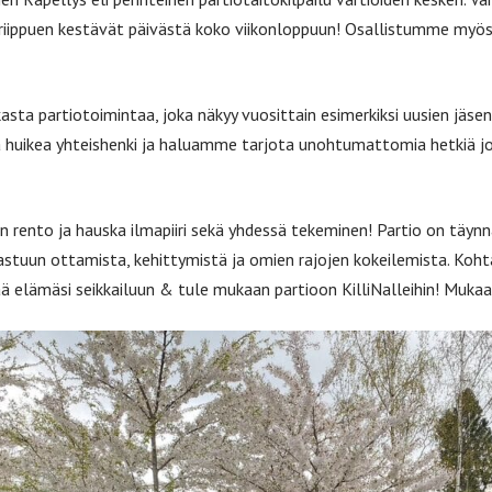
riippuen kestävät päivästä koko viikonloppuun! Osallistumme myös akt
a partiotoimintaa, joka näkyy vuosittain esimerkiksi uusien jäseni
 huikea yhteishenki ja haluamme tarjota unohtumattomia hetkiä joka
on rento ja hauska ilmapiiri sekä yhdessä tekeminen! Partio on täynnä
vastuun ottamista, kehittymistä ja omien rajojen kokeilemista. Ko
ä elämäsi seikkailuun & tule mukaan partioon KilliNalleihin! Muk