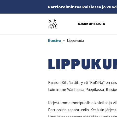
Partiotoimintaa Raisiossa jo vuod
Etusivulle
AJANKOHTAISTA
-
Etusivu
•
Lippukunta
LIP­PU­KU
Raision KilliNallit ry eli “RaKiNa” on 
toimimme Wanhassa Pappilassa, Raisioss
Järjestämme monipuolisia koloiltoja viik
Partiopiirin tapahtumiin. Kesäisin järjes
Lippukunnassamme pidetään vuosittainen 