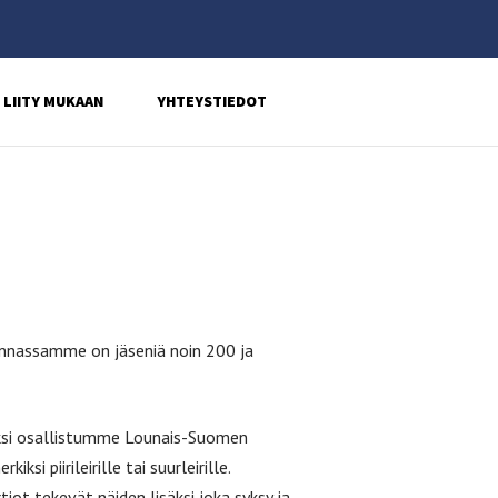
LIITY MUKAAN
YHTEYSTIEDOT
kunnassamme on jäseniä noin 200 ja
isäksi osallistumme Lounais-Suomen
i piirileirille tai suurleirille.
iot tekevät näiden lisäksi joka syksy ja