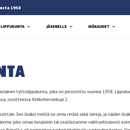
esta 1958
LIPPUKUNTA
JÄSENELLE
IKÄKAUDET
N­TA
raisiolainen tyttölippukunta, joka on perustettu vuonna 1958. Lippu
a, osoitteessa Kirkkoherrankuja 2.
oittain. Sen lisäksi meillä on omia retkiä sekä leirejä, ja näiden l
tämme joko oman kesäleirin tai osallistumme vaihtoehtoisesti esimerkiks
Räpellys eli perinteinen partiotaitokilpailu vartioiden kesken. Vart