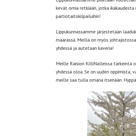
kevät omia retkiään, jotka ikäkaudesta 
partiotaitokilpailuihin!
Lippukunnassamme järjestetään laadukast
määrässä. Meillä on myös johtajistossa
yhdessä ja autetaan kaveria!
Meille Raision KilliNalleissa tärkeintä 
yhdessä oloa. Se on uuden oppimista, 
meille saa tulla omana itsenään. Hyppä